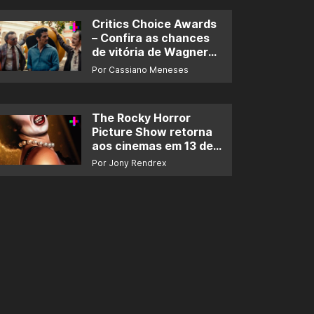
Critics Choice Awards
– Confira as chances
de vitória de Wagner
Moura e de ‘O Agente
Por Cassiano Meneses
Secreto’
The Rocky Horror
Picture Show retorna
aos cinemas em 13 de
novembro
Por Jony Rendrex