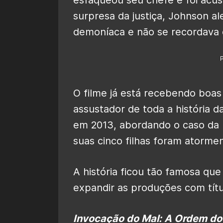
esfaqueou seu chefe e foi acus
surpresa da justiça, Johnson a
demoníaca e não se recordava d
O filme já está recebendo boas 
assustador de toda a história da
em 2013, abordando o caso da 
suas cinco filhas foram atorme
A história ficou tão famosa qu
expandir as produções com tít
Invocação do Mal: A Ordem d