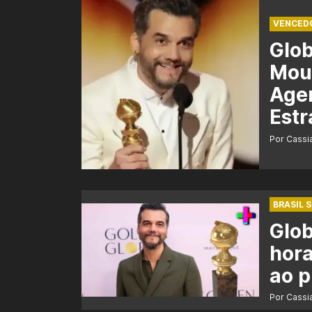
VENCED
Glo
Mour
Agen
Estr
Por Cass
BRASIL 
Glob
hora
ao 
Por Cass