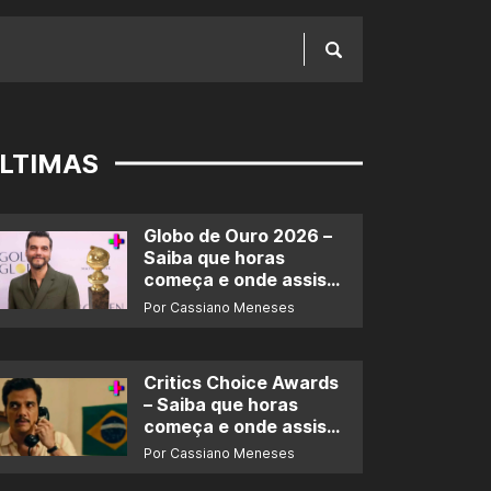
LTIMAS
Globo de Ouro 2026 –
Saiba que horas
começa e onde assistir
ao prêmio
Por Cassiano Meneses
Critics Choice Awards
– Saiba que horas
começa e onde assistir
ao prêmio
Por Cassiano Meneses