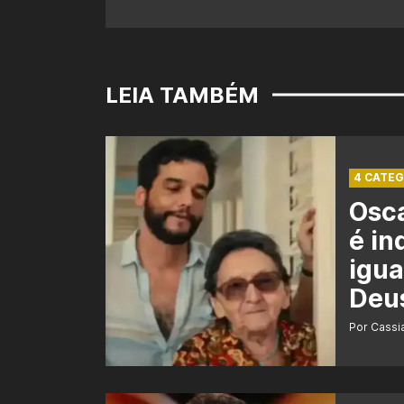
LEIA TAMBÉM
4 CATEG
Osca
é in
igua
Deu
Por Cass