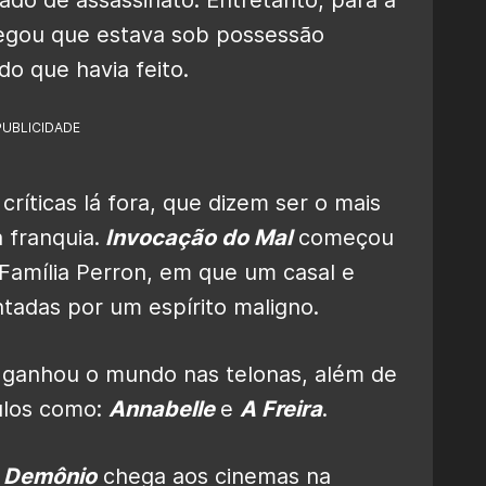
ado de assassinato. Entretanto, para a
legou que estava sob possessão
o que havia feito.
PUBLICIDADE
críticas lá fora, que dizem ser o mais
 franquia.
Invocação do Mal
começou
Família Perron, em que um casal e
ntadas por um espírito maligno.
e ganhou o mundo nas telonas, além de
ulos como:
Annabelle
e
A Freira
.
o Demônio
chega aos cinemas na