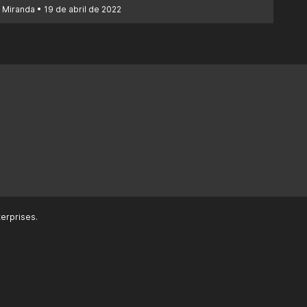
 Miranda
19 de abril de 2022
erprises.