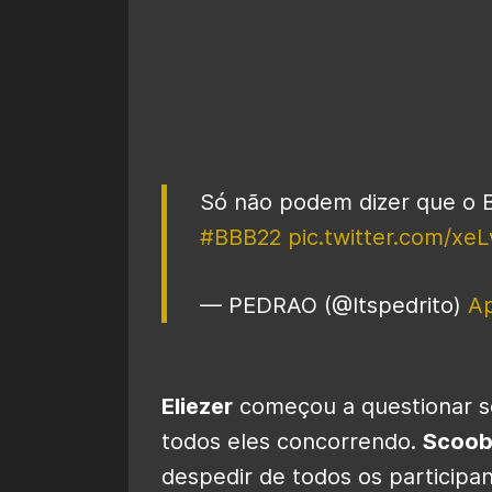
Só não podem dizer que o B
#BBB22
pic.twitter.com/x
— PEDRAO (@Itspedrito)
Ap
Eliezer
começou a questionar se
todos eles concorrendo.
Scoo
despedir de todos os participan