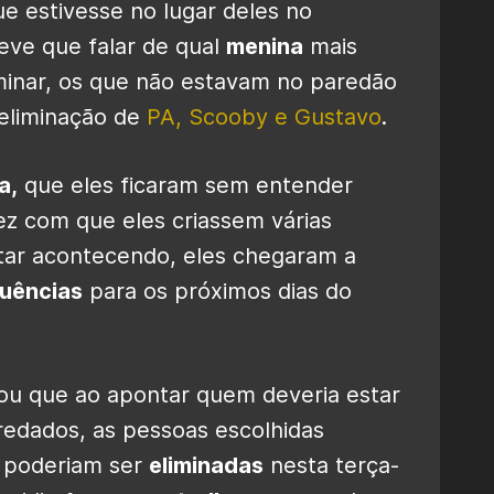
e estivesse no lugar deles no
eve que falar de qual
menina
mais
erminar, os que não estavam no paredão
 eliminação de
PA, Scooby e Gustavo
.
a,
que eles ficaram sem entender
ez com que eles criassem várias
tar acontecendo, eles chegaram a
uências
para os próximos dias do
ou que ao apontar quem deveria estar
edados, as pessoas escolhidas
e poderiam ser
eliminadas
nesta terça-