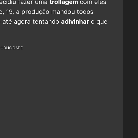
decidiu fazer uma
trollagem
com eles
je, 19, a produção mandou todos
o até agora tentando
adivinhar
o que
PUBLICIDADE