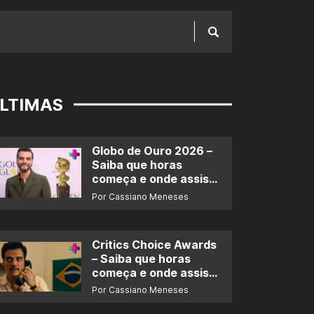
LTIMAS
Globo de Ouro 2026 –
Saiba que horas
começa e onde assistir
ao prêmio
Por Cassiano Meneses
Critics Choice Awards
– Saiba que horas
começa e onde assistir
ao prêmio
Por Cassiano Meneses