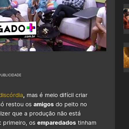
PUBLICIDADE
discórdia
,
mas é meio difícil criar
só restou os
amigos
do peito no
zer que a produção não está
: primeiro, os
emparedados
tinham