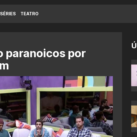
SÉRIES
TEATRO
Ú
o paranoicos por
em