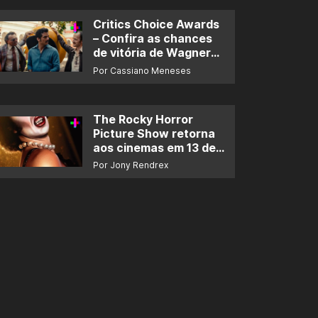
Critics Choice Awards
– Confira as chances
de vitória de Wagner
Moura e de ‘O Agente
Por Cassiano Meneses
Secreto’
The Rocky Horror
Picture Show retorna
aos cinemas em 13 de
novembro
Por Jony Rendrex