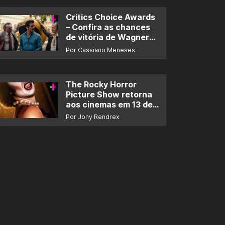
Critics Choice Awards
– Confira as chances
de vitória de Wagner
Moura e de ‘O Agente
Por Cassiano Meneses
Secreto’
The Rocky Horror
Picture Show retorna
aos cinemas em 13 de
novembro
Por Jony Rendrex