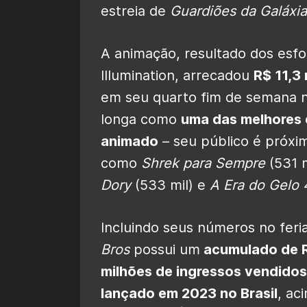
estreia de
Guardiões da Galáxia
A animação, resultado dos esf
Illumination, arrecadou
R$ 11,3
em seu quarto fim de semana n
longa como
uma das melhores 
animado
– seu público é próxi
como
Shrek para Sempre
(531 m
Dory
(533 mil) e
A Era do Gelo 
Incluindo seus números no feri
Bros
possui um
acumulado de R
milhões de ingressos vendidos
lançado em 2023 no Brasil
, ac