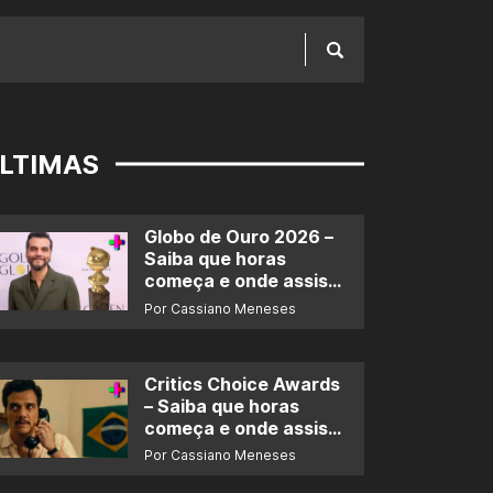
LTIMAS
Globo de Ouro 2026 –
Saiba que horas
começa e onde assistir
ao prêmio
Por Cassiano Meneses
Critics Choice Awards
– Saiba que horas
começa e onde assistir
ao prêmio
Por Cassiano Meneses