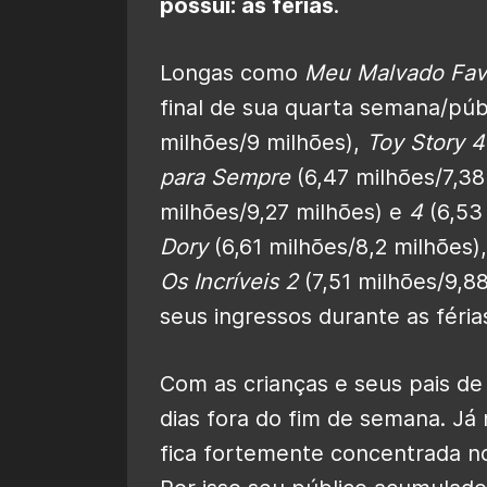
possui: as férias
.
Longas como
Meu Malvado Favo
final de sua quarta semana/públ
milhões/9 milhões),
Toy Story 4
para Sempre
(6,47 milhões/7,38
milhões/9,27 milhões) e
4
(6,53
Dory
(6,61 milhões/8,2 milhões)
Os Incríveis 2
(7,51 milhões/9,8
seus ingressos durante as férias
Com as crianças e seus pais de f
dias fora do fim de semana. Já
fica fortemente concentrada n