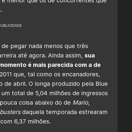
o é menor que os de concorrentes que
.
PUBLICIDADE
 de pegar nada menos que três
rreira até agora. Ainda assim,
sua
 momento é mais parecida com a de
2011 que, tal como os encanadores,
o de abril. O longa produzido pela Blue
a um total de 5,04 milhões de ingressos
(pouca coisa abaixo do de
Mario
,
busters
daquela temporada estrearam
z com 6,37 milhões.