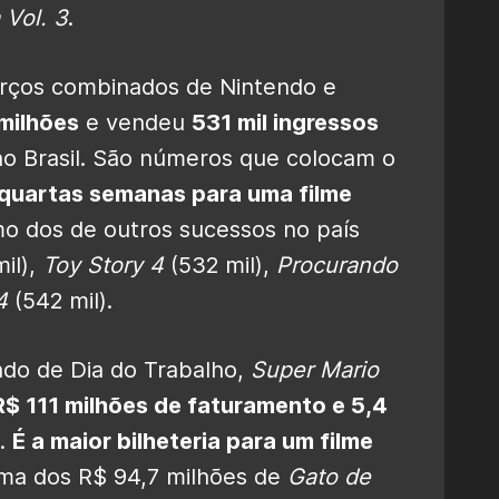
 Vol. 3
.
orços combinados de Nintendo e
 milhões
e vendeu
531 mil ingressos
o Brasil. São números que colocam o
quartas semanas para uma filme
mo dos de outros sucessos no país
il),
Toy Story 4
(532 mil),
Procurando
4
(542 mil).
ado de Dia do Trabalho,
Super Mario
$ 111 milhões de faturamento e 5,4
.
É a maior bilheteria para um filme
ima dos R$ 94,7 milhões de
Gato de