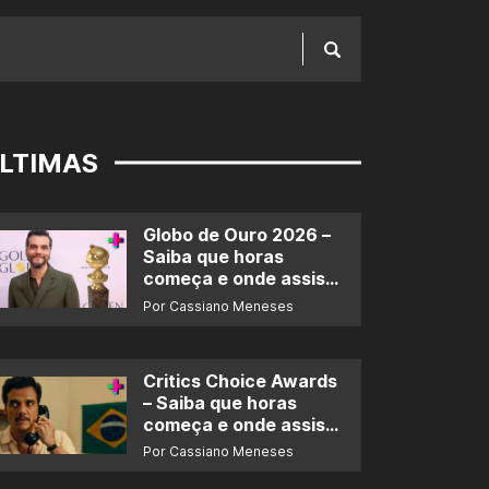
LTIMAS
Globo de Ouro 2026 –
Saiba que horas
começa e onde assistir
ao prêmio
Por Cassiano Meneses
Critics Choice Awards
– Saiba que horas
começa e onde assistir
ao prêmio
Por Cassiano Meneses