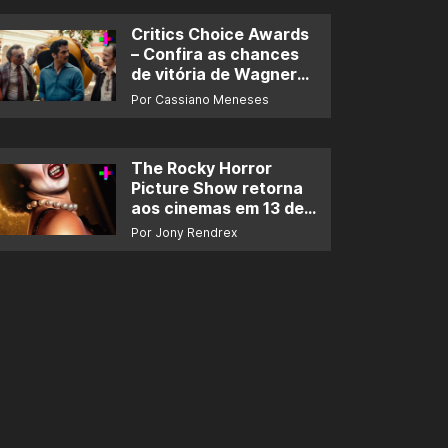
Critics Choice Awards
– Confira as chances
de vitória de Wagner
Moura e de ‘O Agente
Por Cassiano Meneses
Secreto’
The Rocky Horror
Picture Show retorna
aos cinemas em 13 de
novembro
Por Jony Rendrex