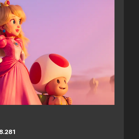
68.281