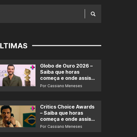
LTIMAS
Globo de Ouro 2026 –
Saiba que horas
começa e onde assistir
ao prêmio
Por Cassiano Meneses
Critics Choice Awards
– Saiba que horas
começa e onde assistir
ao prêmio
Por Cassiano Meneses