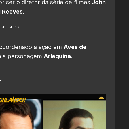
 ser o diretor da série de filmes
John
 Reeves
.
PUBLICIDADE
r coordenado a ação em
Aves de
pela personagem
Arlequina
.
?