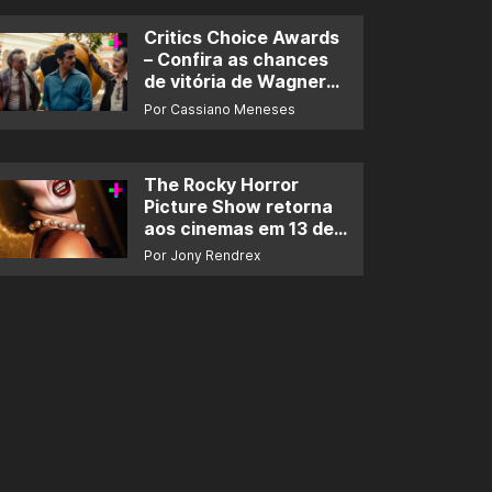
Critics Choice Awards
– Confira as chances
de vitória de Wagner
Moura e de ‘O Agente
Por Cassiano Meneses
Secreto’
The Rocky Horror
Picture Show retorna
aos cinemas em 13 de
novembro
Por Jony Rendrex