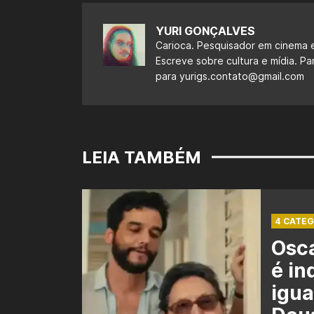
YURI GONÇALVES
Carioca. Pesquisador em cinema e
Escreve sobre cultura e mídia. Pa
para
yurigs.contato@gmail.com
LEIA TAMBÉM
4 CATEG
Osca
é in
igua