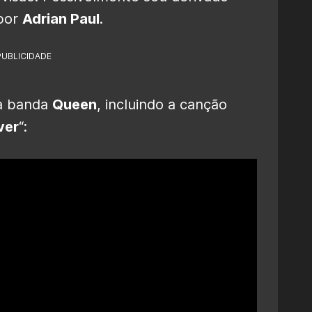
 por
Adrian Paul
.
PUBLICIDADE
da banda
Queen
, incluindo a canção
ver
“: