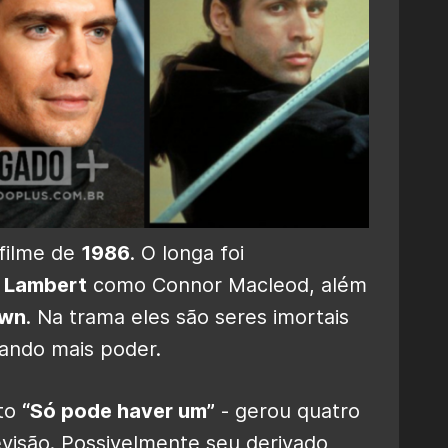
 filme de
1986
. O longa foi
r Lambert
como Connor Macleod, além
own
. Na trama eles são seres imortais
tando mais poder.
ito
“Só pode haver um”
​​- gerou quatro
evisão. Possivelmente seu derivado