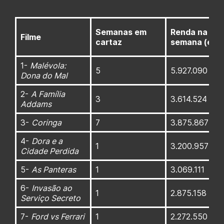
Semanas em
Renda na
Filme
cartaz
semana (em 
1-
Malévola:
5
5.927.090
Dona do Mal
2-
A Família
3
3.614.524
Addams
3-
Coringa
7
3.875.867
4-
Dora e a
1
3.200.957
Cidade Perdida
5-
As Panteras
1
3.069.111
6-
Invasão ao
1
2.875.158
Serviço Secreto
7-
Ford vs Ferrari
1
2.272.550