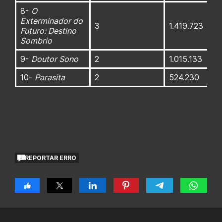
8-
O
Exterminador do
3
1.419.723
Futuro: Destino
Sombrio
9-
Doutor Sono
2
1.015.133
10-
Parasita
2
524.230
REPORTAR ERRO