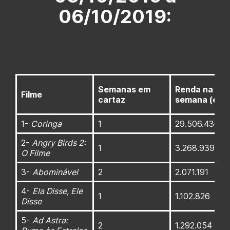
06/10/2019:
Semanas em
Renda na
Filme
cartaz
semana (em 
1-
Coringa
1
29.506.430
2-
Angry Birds 2:
1
3.268.939
O Filme
3-
Abominável
2
2.071.191
4-
Ela Disse, Ele
1
1.102.826
Disse
5-
Ad Astra:
2
1.292.054