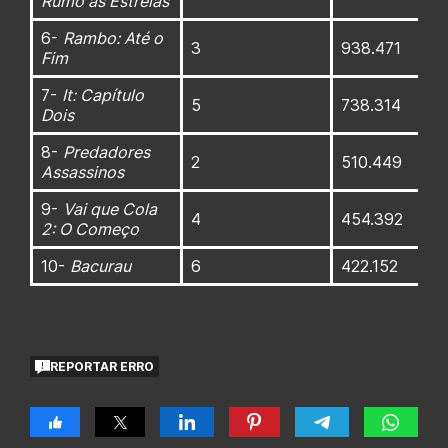
Rumo às Estrelas
6-
Rambo: Até o
3
938.471
Fim
7-
It: Capítulo
5
738.314
Dois
8-
Predadores
2
510.449
Assassinos
9-
Vai que Cola
4
454.392
2: O Começo
10-
Bacurau
6
422.152
REPORTAR ERRO