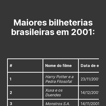
Maiores bilheterias
brasileiras em 2001:
#
Nome do filme
Data de estre
Harry Potter e a
1
23/11/2001
Pedra Filosofal
Xuxa e os
2
14/12/2001
Duendes
3
Monstros S.A.
14/11/2001