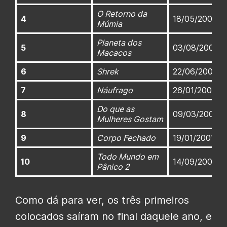
O Retorno da
4
18/05/2001
Múmia
Planeta dos
5
03/08/2001
Macacos
6
Shrek
22/06/2001
7
Náufrago
26/01/2001
Do que as
8
09/03/2001
Mulheres Gostam
9
Corpo Fechado
19/01/2001
Todo Mundo em
10
14/09/2001
Pânico 2
Como dá para ver, os três primeiros
colocados saíram no final daquele ano, e