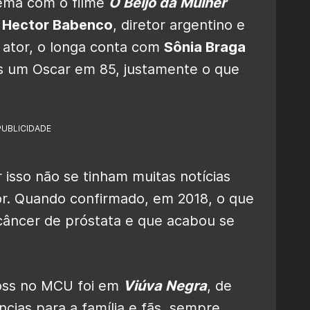
nema com o filme
O Beijo da Mulher
r
Hector Babenco
, diretor argentino e
o ator, o longa conta com
Sônia Braga
as um Oscar em 85, justamente o que
PUBLICIDADE
 isso não se tinham muitas notícias
or. Quando confirmado, em 2018, o que
câncer de próstata e que acabou se
Ross no MCU foi em
Viúva Negra
, de
cias para a família e fãs, sempre