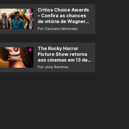
Critics Choice Awards
– Confira as chances
de vitória de Wagner
Moura e de ‘O Agente
Por Cassiano Meneses
Secreto’
The Rocky Horror
Picture Show retorna
aos cinemas em 13 de
novembro
Por Jony Rendrex