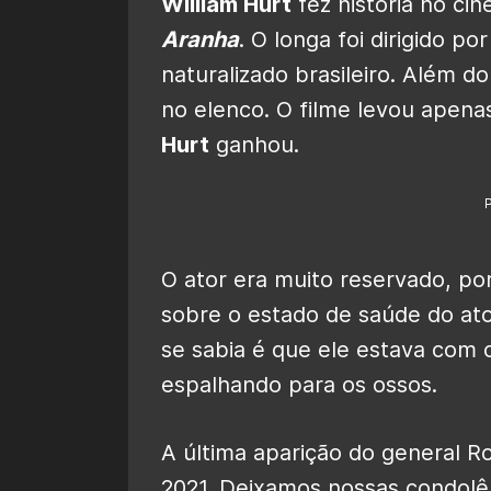
William Hurt
fez história no ci
Aranha
. O longa foi dirigido po
naturalizado brasileiro. Além d
no elenco. O filme levou apen
Hurt
ganhou.
O ator era muito reservado, por
sobre o estado de saúde do at
se sabia é que ele estava com 
espalhando para os ossos.
A última aparição do general 
2021. Deixamos nossas condolên