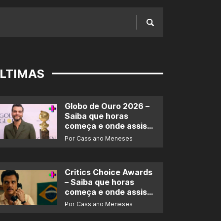
LTIMAS
Globo de Ouro 2026 –
Saiba que horas
começa e onde assistir
ao prêmio
Por Cassiano Meneses
Critics Choice Awards
– Saiba que horas
começa e onde assistir
ao prêmio
Por Cassiano Meneses