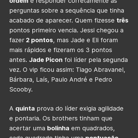
ordem
e responder corretamente as
perguntas sobre a sequência que tinha
acabado de aparecer. Quem fizesse
três
pontos primeiro vencia. Jessi chegou a
fazer
2 pontos
, mas Jade e Eli foram
mais rápidos e fizeram os 3 pontos
antes.
Jade Picon
foi líder pela segunda
vez. O vip ficou assim: Tiago Abravanel,
Bárbara, Laís, Paulo André e Pedro
Scooby.
A
quinta
prova do líder exigia agilidade
e pontaria. Os brothers tinham que
acertar uma
bolinha
em quadrados,
cada quadrado tinha uma
pontuação