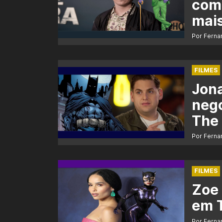
como
mais
Por Ferna
FILMES
Jona
nego
The
Por Ferna
FILMES
Zoe 
em T
Por Ferna