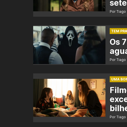
set
Por Tiago
TEM PR
Os 7
agu
Por Tiago
UMA BO
Film
exce
bilh
Por Tiago