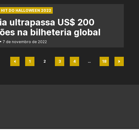
 HIT DO HALLOWEEN 2022
ia ultrapassa US$ 200
ões na bilheteria global
7 de novembro de 2022
1
2
3
4
…
18
Página
Página
Página
Página
Página