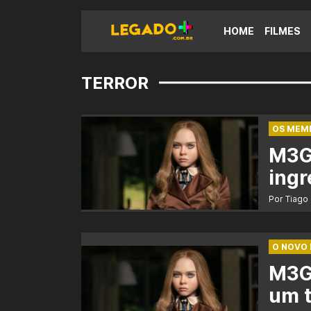
HOME
FILMES
TERROR
OS MEM
M3GA
ingr
Por Tiago
O NOVO 
M3GA
um t