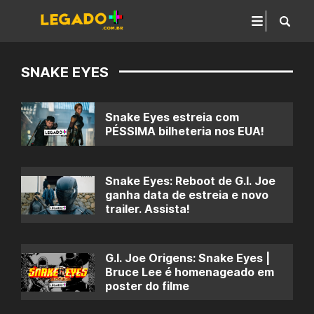
SNAKE EYES
Snake Eyes estreia com
PÉSSIMA bilheteria nos EUA!
Snake Eyes: Reboot de G.I. Joe
ganha data de estreia e novo
trailer. Assista!
G.I. Joe Origens: Snake Eyes |
Bruce Lee é homenageado em
poster do filme