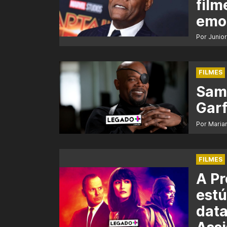
film
emo
Por Junio
FILMES
Samu
Garf
Por Maria
FILMES
A Profis
estú
data