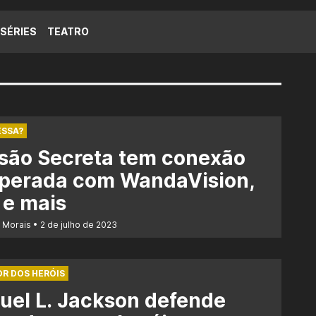
SÉRIES
TEATRO
ESSA?
são Secreta tem conexão
sperada com WandaVision,
 e mais
r Morais
2 de julho de 2023
R DOS HERÓIS
el L. Jackson defende