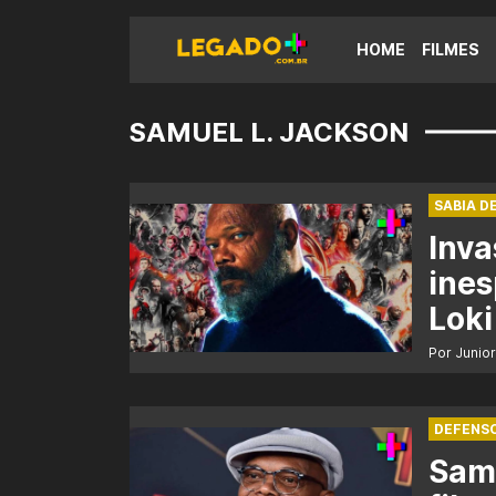
HOME
FILMES
SAMUEL L. JACKSON
SABIA D
Inva
ine
Loki
Por Junio
DEFENSO
Samu