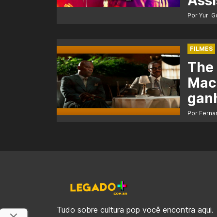
Assi
Por Yuri 
FILMES
The 
Mack
ganh
Por Ferna
Tudo sobre cultura pop você encontra aqui.