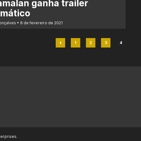
malan ganha trailer
gmático
Gonçalves
8 de fevereiro de 2021
1
2
3
4
Página
Página
Página
Página
erprises.