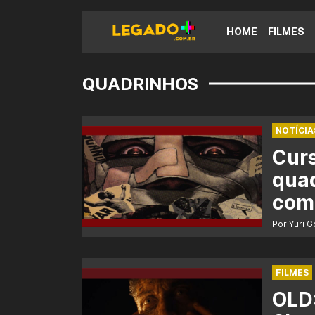
HOME
FILMES
QUADRINHOS
NOTÍCIA
Curs
quad
como
Por Yuri 
FILMES
OLD: