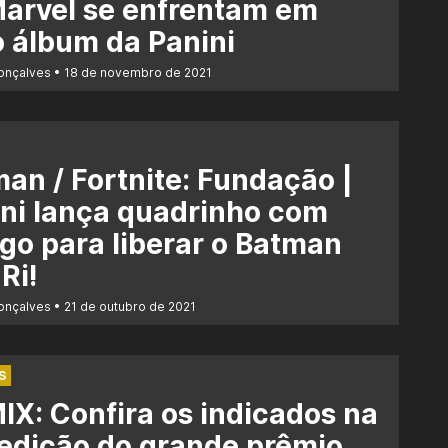
arvel se enfrentam em
 álbum da Panini
Gonçalves
18 de novembro de 2021
an / Fortnite: Fundação |
ni lança quadrinho com
go para liberar o Batman
Ri!
Gonçalves
21 de outubro de 2021
S
X: Confira os indicados na
edição do grande prêmio