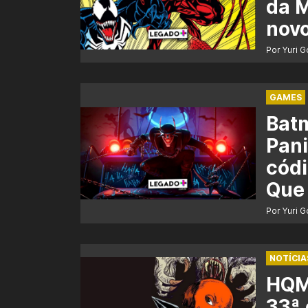
da M
novo
Por Yuri 
GAMES
Batm
Pani
códi
Que 
Por Yuri 
NOTÍCIA
HQMI
33ª 