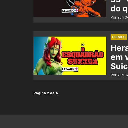
do q
Por Yuri 
FILMES
Hera
em v
Suic
Por Yuri 
Página 2 de 4