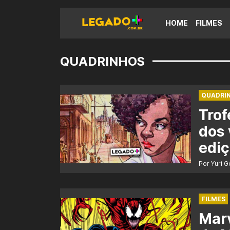
HOME
FILMES
QUADRINHOS
QUADRI
Trof
dos 
edi
Por Yuri 
FILMES
Marv