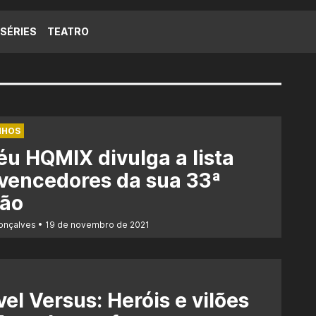
SÉRIES
TEATRO
NHOS
éu HQMIX divulga a lista
vencedores da sua 33ª
ção
Gonçalves
19 de novembro de 2021
el Versus: Heróis e vilões