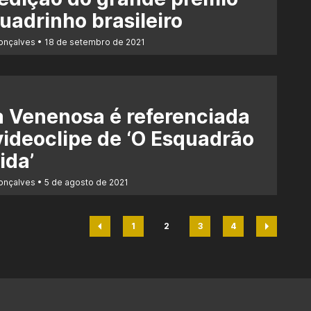
uadrinho brasileiro
Gonçalves
18 de setembro de 2021
 Venenosa é referenciada
ideoclipe de ‘O Esquadrão
ida’
Gonçalves
5 de agosto de 2021
1
2
3
4
Página
Página
Página
Página