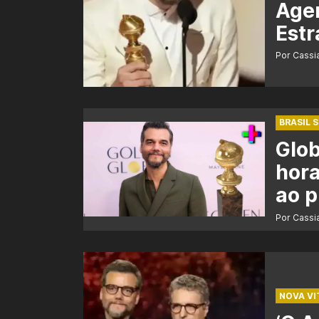
Agen
Estr
Por Cass
BRASIL 
Glob
hora
ao 
Por Cass
NOVA VI