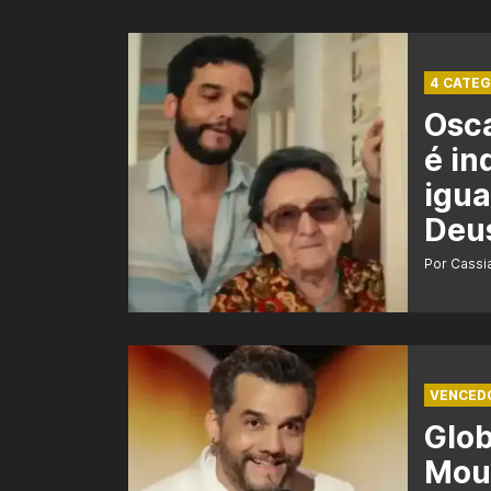
4 CATEG
Osca
é in
igua
Deu
Por Cass
VENCED
Glo
Mour