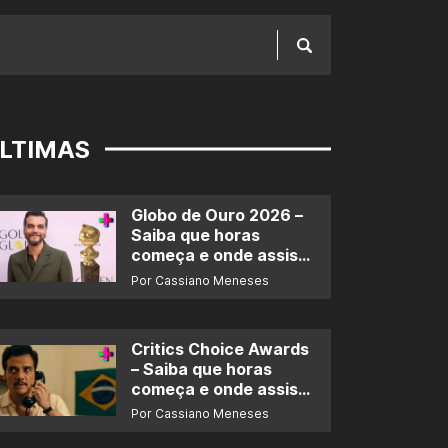
LTIMAS
Globo de Ouro 2026 –
Saiba que horas
começa e onde assistir
ao prêmio
Por Cassiano Meneses
Critics Choice Awards
– Saiba que horas
começa e onde assistir
ao prêmio
Por Cassiano Meneses