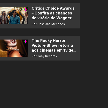
Critics Choice Awards
– Confira as chances
de vitória de Wagner
Moura e de ‘O Agente
Por Cassiano Meneses
Secreto’
The Rocky Horror
Picture Show retorna
aos cinemas em 13 de
novembro
Por Jony Rendrex