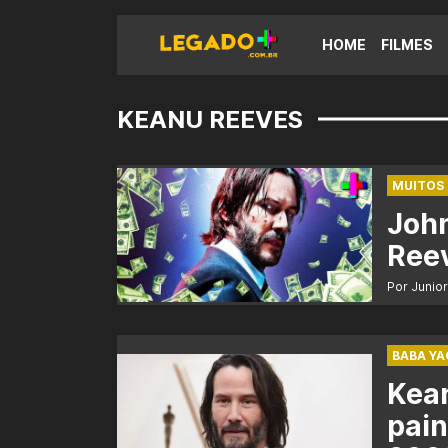
HOME
FILMES
KEANU REEVES
MUITOS 
Joh
Reev
Por Junio
BABA YA
Kea
pain