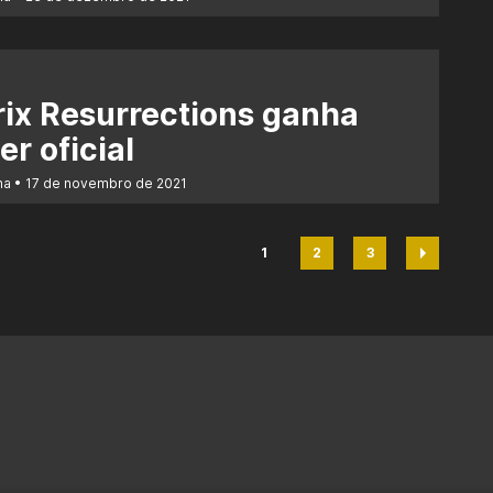
ix Resurrections ganha
er oficial
na
17 de novembro de 2021
1
2
3
Página
Página
Página