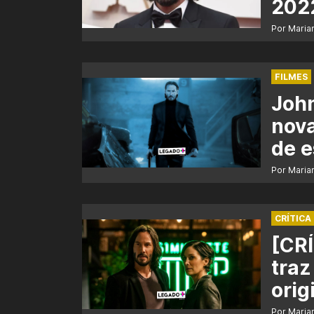
202
Por Maria
FILMES
Joh
nova
de e
Por Maria
CRÍTICA
[CRÍ
traz
orig
Por Maria