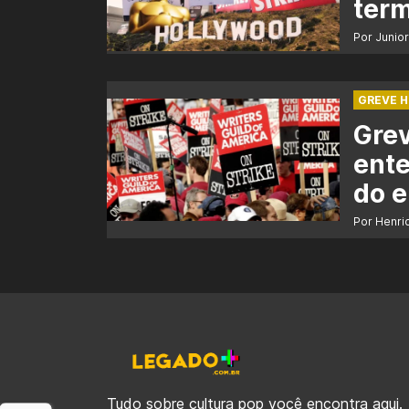
ter
Por Junio
GREVE H
Grev
ente
do e
Por Henri
Tudo sobre cultura pop você encontra aqui.