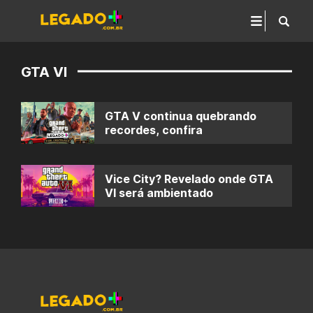
GTA VI
GTA V continua quebrando
recordes, confira
Vice City? Revelado onde GTA
VI será ambientado