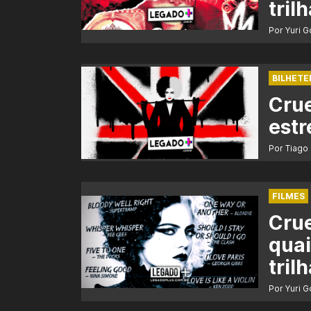
tril
Por Yuri 
BILHETE
Crue
estr
Por Tiago
FILMES
Crue
quai
tril
Por Yuri 