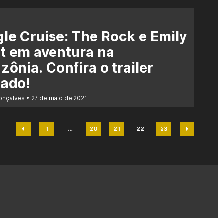
le Cruise: The Rock e Emily
t em aventura na
ônia. Confira o trailer
ado!
Gonçalves
27 de maio de 2021
1
…
20
21
22
23
Página
Página
Página
Página
Página