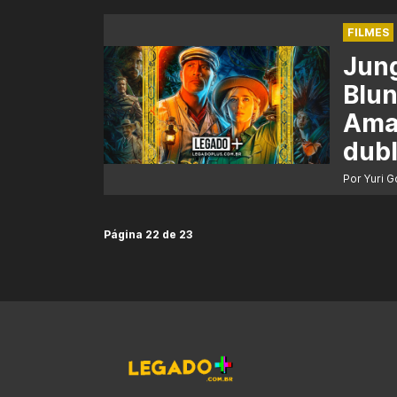
FILMES
Jung
Blun
Amaz
dubl
Por Yuri 
Página 22 de 23