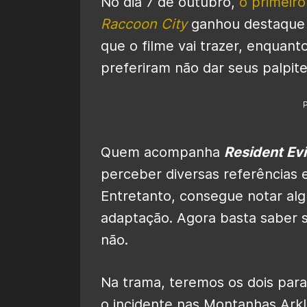
No dia 7 de outubro,
o primeiro 
Raccoon City
ganhou destaque
que o filme vai trazer, enquant
preferiram não dar seus palpite
Quem acompanha
Resident Evi
perceber diversas referências e 
Entretanto, consegue notar al
adaptação. Agora basta saber s
não.
Na trama, teremos os dois para
o incidente nas Montanhas Arkl