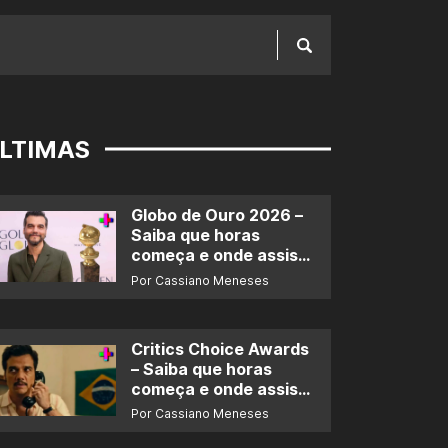
LTIMAS
Globo de Ouro 2026 –
Saiba que horas
começa e onde assistir
ao prêmio
Por Cassiano Meneses
Critics Choice Awards
– Saiba que horas
começa e onde assistir
ao prêmio
Por Cassiano Meneses