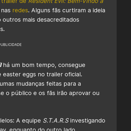
trailer de
Resident Evil: Bem-Vindo a
 nas
redes
. Alguns fãs curtiram a ideia
o outros mais desacreditados
s.
PUBLICIDADE
l
há um bom tempo, consegue
easter eggs no trailer oficial.
gumas mudanças feitas para a
e o público e os fãs irão aprovar ou
lelos: A equipe
S.T.A.R.S
investigando
ay, enquanto do outro lado,