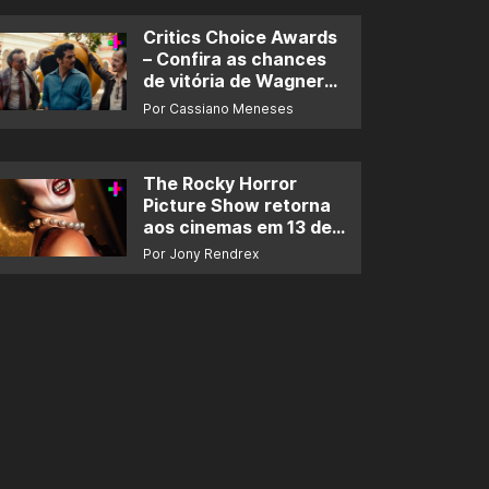
Critics Choice Awards
– Confira as chances
de vitória de Wagner
Moura e de ‘O Agente
Por Cassiano Meneses
Secreto’
The Rocky Horror
Picture Show retorna
aos cinemas em 13 de
novembro
Por Jony Rendrex