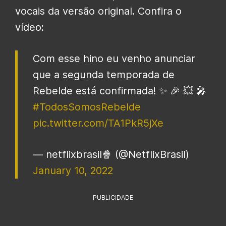
vocais da versão original. Confira o
vídeo:
Com esse hino eu venho anunciar
que a segunda temporada de
Rebelde está confirmada! ✨ 🎉 💥 🎤
#TodosSomosRebelde
pic.twitter.com/TA1PkR5jXe
— netflixbrasil🍿 (@NetflixBrasil)
January 10, 2022
PUBLICIDADE