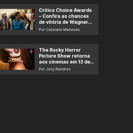
Critics Choice Awards
– Confira as chances
de vitória de Wagner
Moura e de ‘O Agente
Por Cassiano Meneses
Secreto’
The Rocky Horror
Picture Show retorna
aos cinemas em 13 de
novembro
Por Jony Rendrex