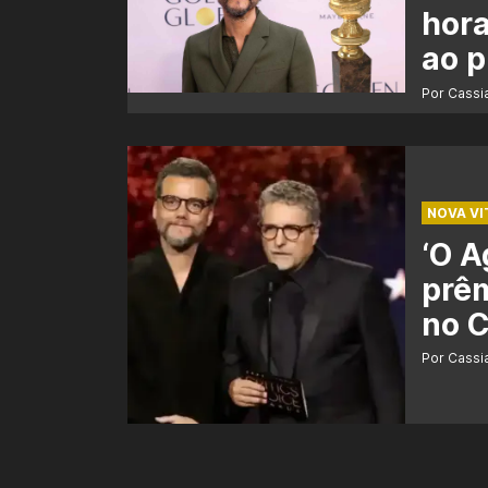
hora
ao 
Por Cass
NOVA VI
‘O A
prêm
no C
Por Cass