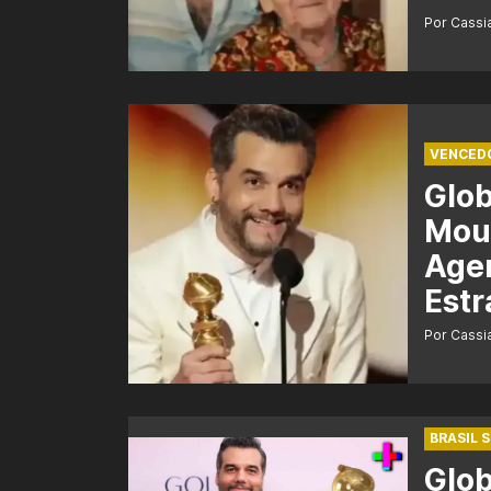
Por Cass
VENCED
Glo
Mour
Agen
Estr
Por Cass
BRASIL 
Glob