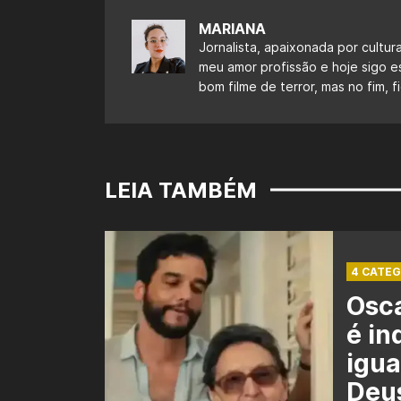
MARIANA
Jornalista, apaixonada por cultur
meu amor profissão e hoje sigo 
bom filme de terror, mas no fim,
LEIA TAMBÉM
4 CATEG
Osca
é in
igua
Deu