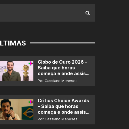
LTIMAS
Globo de Ouro 2026 –
Saiba que horas
começa e onde assistir
ao prêmio
Por Cassiano Meneses
Critics Choice Awards
– Saiba que horas
começa e onde assistir
ao prêmio
Por Cassiano Meneses