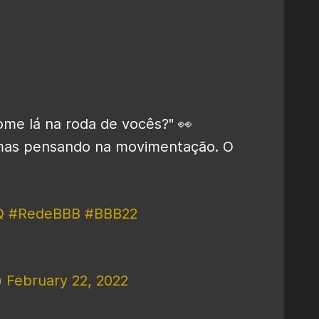
me lá na roda de vocês?" 👀
t, mas pensando na movimentação. O
Q
#RedeBBB
#BBB22
)
February 22, 2022