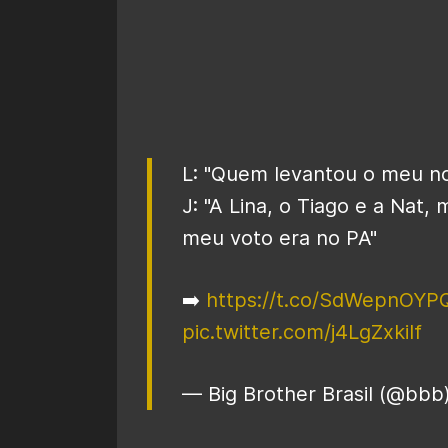
L: "Quem levantou o meu no
J: "A Lina, o Tiago e a Na
meu voto era no PA"
➡️
https://t.co/SdWepnOYP
pic.twitter.com/j4LgZxkilf
— Big Brother Brasil (@bbb