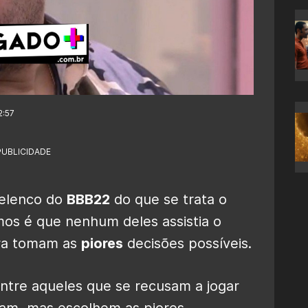
2:57
PUBLICIDADE
 elenco do
BBB22
do que se trata o
os é que nenhum deles assistia o
gora tomam as
piores
decisões possíveis.
entre aqueles que se recusam a jogar
tam, mas escolhem as piores