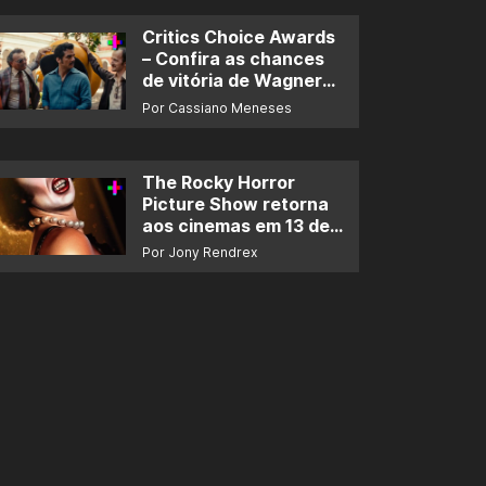
Critics Choice Awards
– Confira as chances
de vitória de Wagner
Moura e de ‘O Agente
Por Cassiano Meneses
Secreto’
The Rocky Horror
Picture Show retorna
aos cinemas em 13 de
novembro
Por Jony Rendrex