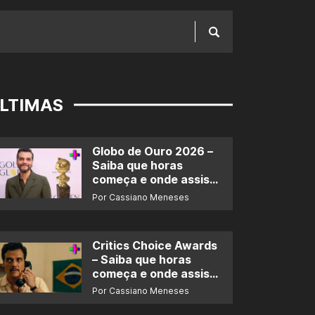
LTIMAS
Globo de Ouro 2026 –
Saiba que horas
começa e onde assistir
ao prêmio
Por Cassiano Meneses
Critics Choice Awards
– Saiba que horas
começa e onde assistir
ao prêmio
Por Cassiano Meneses