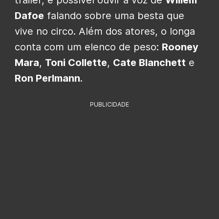
trailer, é possível ouvir a voz de
Willem
Dafoe
falando sobre uma besta que
vive no circo. Além dos atores, o longa
conta com um elenco de peso:
Rooney
Mara
,
Toni Collette
,
Cate Blanchett
e
Ron Perlmann
.
PUBLICIDADE