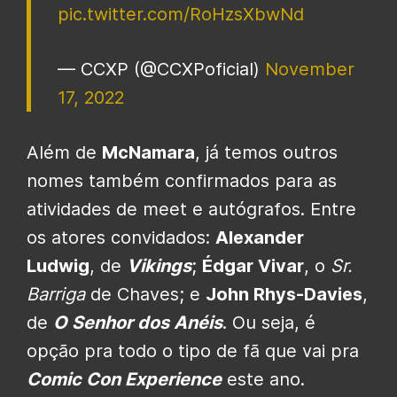
pic.twitter.com/RoHzsXbwNd
— CCXP (@CCXPoficial)
November
17, 2022
Além de
McNamara
, já temos outros
nomes também confirmados para as
atividades de meet e autógrafos. Entre
os atores convidados:
Alexander
Ludwig
, de
Vikings
;
Édgar Vivar
, o
Sr.
Barriga
de Chaves; e
John Rhys-Davies
,
de
O Senhor dos Anéis
. Ou seja, é
opção pra todo o tipo de fã que vai pra
Comic Con Experience
este ano.