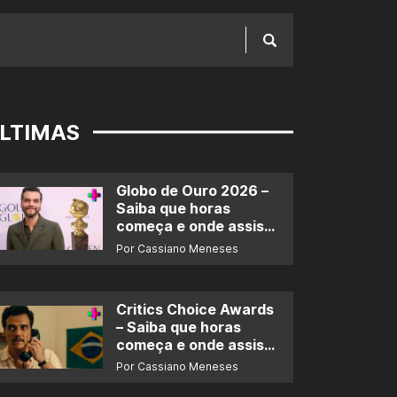
LTIMAS
Globo de Ouro 2026 –
Saiba que horas
começa e onde assistir
ao prêmio
Por Cassiano Meneses
Critics Choice Awards
– Saiba que horas
começa e onde assistir
ao prêmio
Por Cassiano Meneses