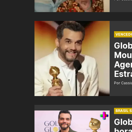
VENCED
Glo
Mour
Agen
Estr
Por Cass
BRASIL 
Glob
hora