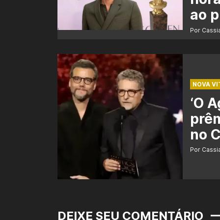
ao 
Por Cass
NOVA VI
‘O A
prêm
no C
Por Cass
DEIXE SEU COMENTÁRIO