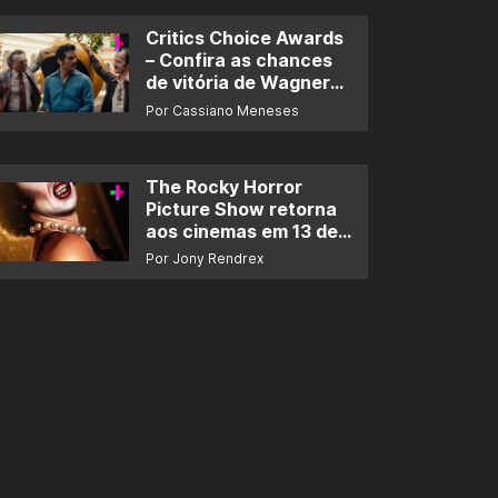
Critics Choice Awards
– Confira as chances
de vitória de Wagner
Moura e de ‘O Agente
Por Cassiano Meneses
Secreto’
The Rocky Horror
Picture Show retorna
aos cinemas em 13 de
novembro
Por Jony Rendrex