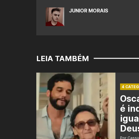
JUNIOR MORAIS
LEIA TAMBÉM
4 CATEG
Osca
é in
igua
Deu
Por Cass