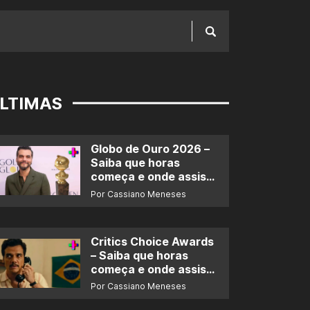
LTIMAS
Globo de Ouro 2026 –
Saiba que horas
começa e onde assistir
ao prêmio
Por Cassiano Meneses
Critics Choice Awards
– Saiba que horas
começa e onde assistir
ao prêmio
Por Cassiano Meneses