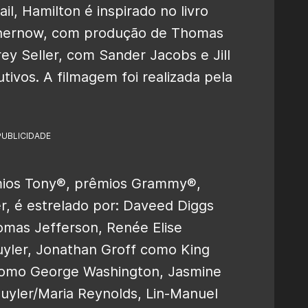
l, Hamilton é inspirado no livro
Chernow, com produção de Thomas
rey Seller, com Sander Jacobs e Jill
vos. A filmagem foi realizada pela
PUBLICIDADE
êmios Tony®, prêmios Grammy®,
er, é estrelado por: Daveed Diggs
mas Jefferson, Renée Elise
yler, Jonathan Groff como King
como George Washington, Jasmine
yler/Maria Reynolds, Lin-Manuel