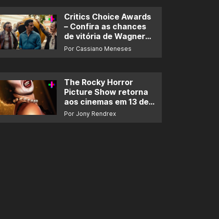
Critics Choice Awards
– Confira as chances
de vitória de Wagner
Moura e de ‘O Agente
Por Cassiano Meneses
Secreto’
The Rocky Horror
Picture Show retorna
aos cinemas em 13 de
novembro
Por Jony Rendrex