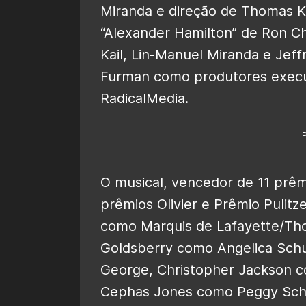
Miranda e direção de Thomas Kai
“Alexander Hamilton” de Ron 
Kail, Lin-Manuel Miranda e Jeff
Furman como produtores executi
RadicalMedia.
O musical, vencedor de 11 pr
prêmios Olivier e Prêmio Pulitz
como Marquis de Lafayette/Tho
Goldsberry como Angelica Schu
George, Christopher Jackson 
Cephas Jones como Peggy Schu