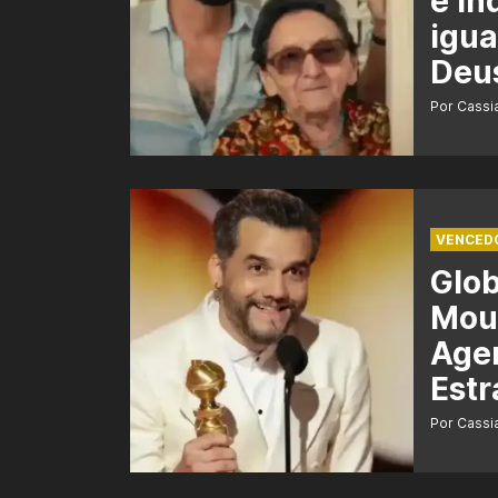
é in
igua
Deu
Por Cass
VENCED
Glo
Mour
Agen
Estr
Por Cass