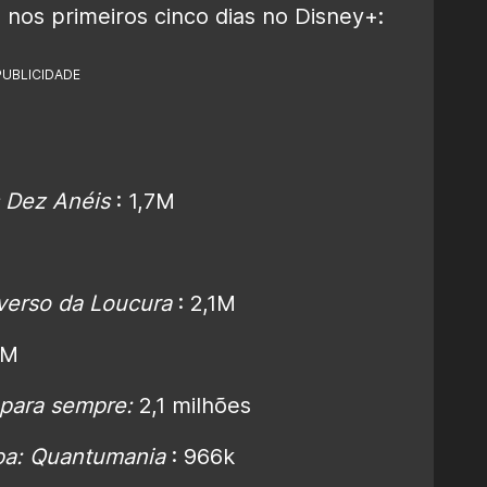
s nos primeiros cinco dias no Disney+:
PUBLICIDADE
 Dez Anéis
: 1,7M
verso da Loucura
: 2,1M
2M
para sempre:
2,1 milhões
a: Quantumania
: 966k