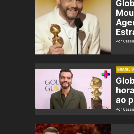
Glo
Mour
Agen
Estr
Por Cass
BRASIL 
Glob
hora
ao 
Por Cass