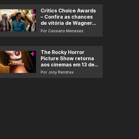
Critics Choice Awards
– Confira as chances
de vitória de Wagner
Moura e de ‘O Agente
Por Cassiano Meneses
Secreto’
The Rocky Horror
Picture Show retorna
aos cinemas em 13 de
novembro
Por Jony Rendrex