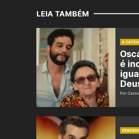
LEIA TAMBÉM
4 CATEG
Osca
é in
igua
Deu
Por Cass
VENCED