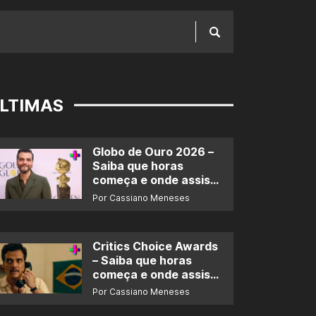
LTIMAS
Globo de Ouro 2026 –
Saiba que horas
começa e onde assistir
ao prêmio
Por Cassiano Meneses
Critics Choice Awards
– Saiba que horas
começa e onde assistir
ao prêmio
Por Cassiano Meneses