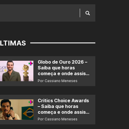
LTIMAS
Globo de Ouro 2026 –
Saiba que horas
começa e onde assistir
ao prêmio
Por Cassiano Meneses
Critics Choice Awards
– Saiba que horas
começa e onde assistir
ao prêmio
Por Cassiano Meneses