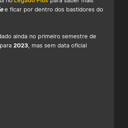
ui no
Legado Plus
para saber mais
ie
e ficar por dentro dos bastidores do
dado ainda no primeiro semestre de
 para
2023
, mas sem data oficial