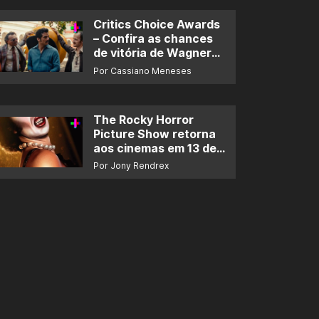
Critics Choice Awards
– Confira as chances
de vitória de Wagner
Moura e de ‘O Agente
Por Cassiano Meneses
Secreto’
The Rocky Horror
Picture Show retorna
aos cinemas em 13 de
novembro
Por Jony Rendrex