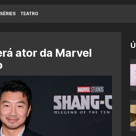
SÉRIES
TEATRO
Ú
erá ator da Marvel
o