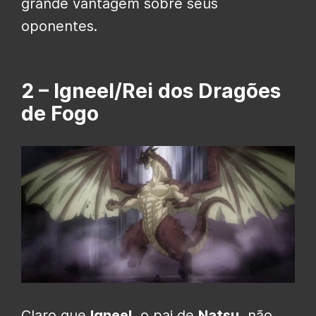
grande vantagem sobre seus
oponentes.
2 – Igneel/Rei dos Dragões
de Fogo
Claro que
Igneel
, o pai de
Natsu
, não