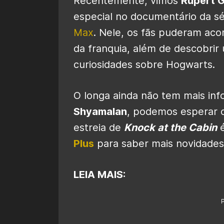
Recentemente, vimos
Rupert G
especial no documentário da s
Max
. Nele, os fãs puderam ac
da franquia, além de descobri
curiosidades sobre Hogwarts.
O longa ainda não tem mais in
Shyamalan
, podemos esperar c
estreia de
Knock at the Cabin
é
Plus
para saber mais novidades
LEIA MAIS: