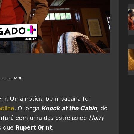
PUBLICIDADE
em! Uma notícia bem bacana foi
dline
. O longa
Knock at the Cabin
, do
ontará com uma das estrelas de
Harry
s que
Rupert Grint
.