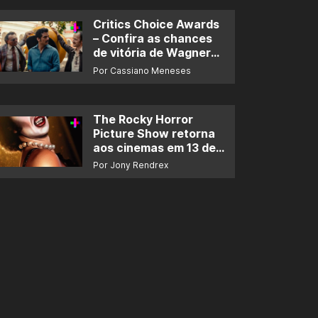
Critics Choice Awards
– Confira as chances
de vitória de Wagner
Moura e de ‘O Agente
Por Cassiano Meneses
Secreto’
The Rocky Horror
Picture Show retorna
aos cinemas em 13 de
novembro
Por Jony Rendrex