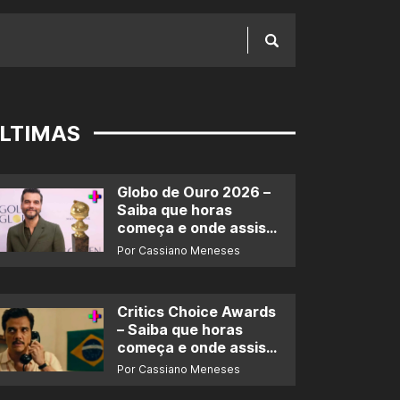
LTIMAS
Globo de Ouro 2026 –
Saiba que horas
começa e onde assistir
ao prêmio
Por Cassiano Meneses
Critics Choice Awards
– Saiba que horas
começa e onde assistir
ao prêmio
Por Cassiano Meneses