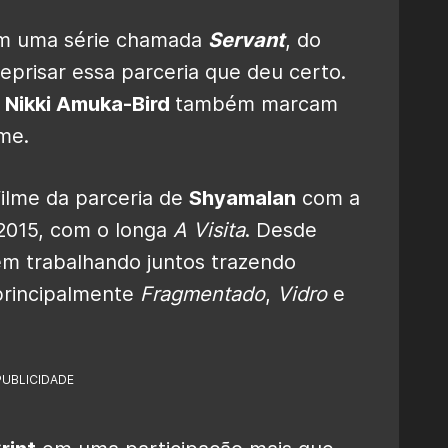
 em uma série chamada
Servant
, do
reprisar essa parceria que deu certo.
e
Nikki Amuka-Bird
também marcam
me.
filme da parceria de
Shyamalan
com a
m 2015, com o longa
A Visita
. Desde
em trabalhando juntos trazendo
 principalmente
Fragmentado
,
Vidro
e
PUBLICIDADE