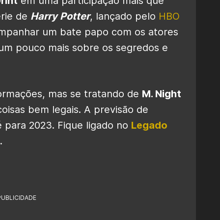
rint
em uma participação mais que
érie de
Harry Potter
, lançado pelo
HBO
ompanhar um bate papo com os atores
r um pouco mais sobre os segredos e
formações, mas se tratando de
M. Night
oisas bem legais. A previsão de
 para 2023. Fique ligado no
Legado
.
PUBLICIDADE