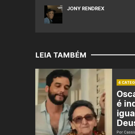
JONY RENDREX
LEIA TAMBÉM
4 CATEG
Osca
é in
igua
Deu
Por Cass