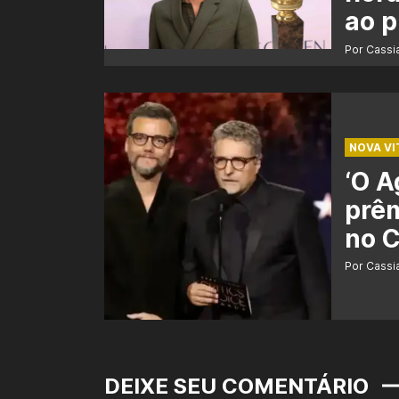
ao 
Por Cass
NOVA VI
‘O A
prêm
no C
Por Cass
DEIXE SEU COMENTÁRIO