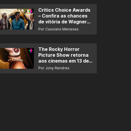
Critics Choice Awards
– Confira as chances
de vitória de Wagner
Moura e de ‘O Agente
Por Cassiano Meneses
Secreto’
The Rocky Horror
Picture Show retorna
aos cinemas em 13 de
novembro
Por Jony Rendrex