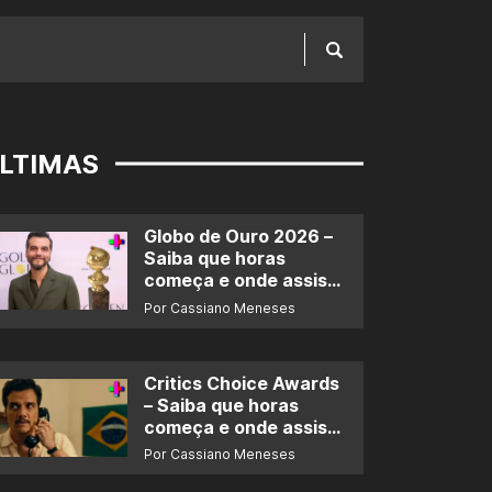
LTIMAS
Globo de Ouro 2026 –
Saiba que horas
começa e onde assistir
ao prêmio
Por Cassiano Meneses
Critics Choice Awards
– Saiba que horas
começa e onde assistir
ao prêmio
Por Cassiano Meneses