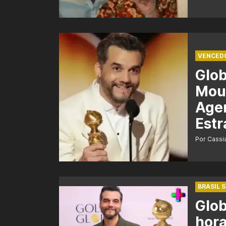
VENCED
Glo
Mour
Agen
Estr
Por Cass
BRASIL 
Glob
hora