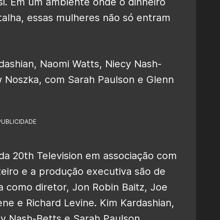
 si. Em um ambiente onde o dinheiro
talha, essas mulheres não só entram
rdashian, Naomi Watts, Niecy Nash-
w Noszka, com Sarah Paulson e Glenn
PUBLICIDADE
a 20th Television em associação com
teiro e a produção executiva são de
como diretor, Jon Robin Baitz, Joe
ne e Richard Levine. Kim Kardashian,
cy Nash-Betts e Sarah Paulson