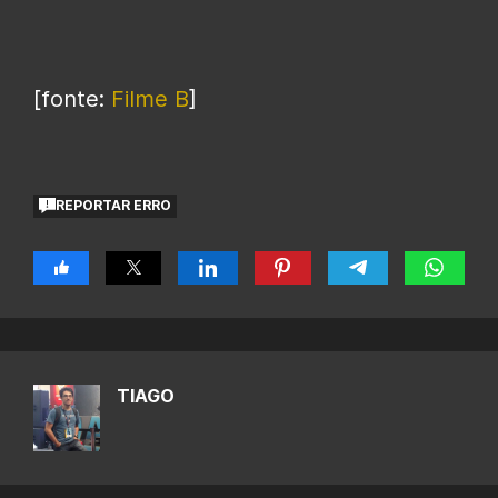
[fonte:
Filme B
]
REPORTAR ERRO
TIAGO