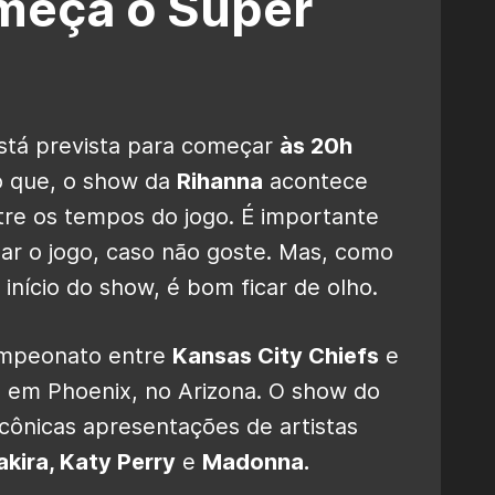
meça o Super
stá prevista para começar
às 20h
do que, o show da
Rihanna
acontece
ntre os tempos do jogo. É importante
r o jogo, caso não goste. Mas, como
início do show, é bom ficar de olho.
campeonato entre
Kansas City Chiefs
e
 em Phoenix, no Arizona. O show do
cônicas apresentações de artistas
kira, Katy Perry
e
Madonna.