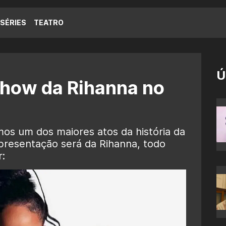
SÉRIES
TEATRO
Ú
show da Rihanna no
os um dos maiores atos da história da
presentação será da Rihanna, todo
: