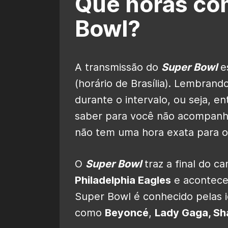
Que horas co
Bowl?
A transmissão do
Super Bowl
e
(horário de Brasília). Lembran
durante o intervalo, ou seja, e
saber para você não acompanha
não tem uma hora exata para o 
O
Super Bowl
traz a final do 
Philadelphia Eagles
e acontece
Super Bowl é conhecido pelas i
como
Beyoncé
,
Lady Gaga, Sha