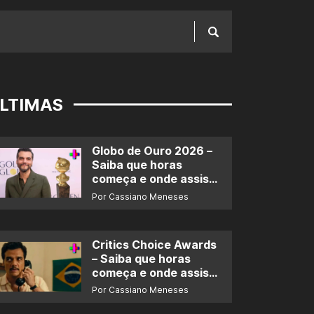
LTIMAS
Globo de Ouro 2026 –
Saiba que horas
começa e onde assistir
ao prêmio
Por Cassiano Meneses
Critics Choice Awards
– Saiba que horas
começa e onde assistir
ao prêmio
Por Cassiano Meneses