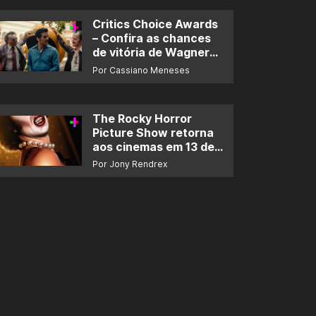
Critics Choice Awards
– Confira as chances
de vitória de Wagner
Moura e de ‘O Agente
Por Cassiano Meneses
Secreto’
The Rocky Horror
Picture Show retorna
aos cinemas em 13 de
novembro
Por Jony Rendrex