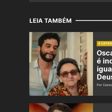
LEIA TAMBÉM
4 CATEG
Osca
é in
igua
Deu
Por Cass