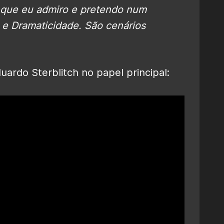
 que eu admiro e pretendo num
 e Dramaticidade. São cenários
uardo Sterblitch no papel principal: