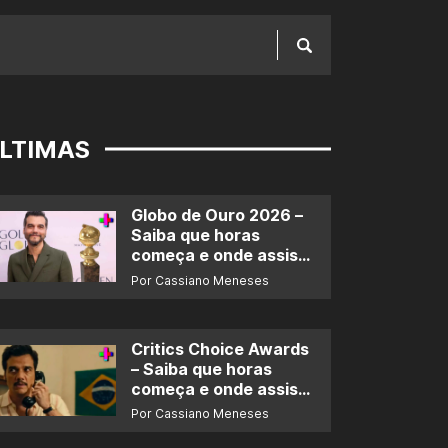
LTIMAS
Globo de Ouro 2026 –
Saiba que horas
começa e onde assistir
ao prêmio
Por Cassiano Meneses
Critics Choice Awards
– Saiba que horas
começa e onde assistir
ao prêmio
Por Cassiano Meneses