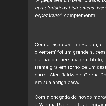
“A peça terá um olhar brasileir
características histriônicas. I
espetáculo”
, complementa.
Com direção de Tim Burton, o f
divertem’ foi um grande sucess
cultuado o personagem título, 
trama gira em torno de um cas
carro (Alec Baldwin e Geena D
em sua antiga casa.
Com a chegada de novos morado
e Winona Ryder), eles precisa