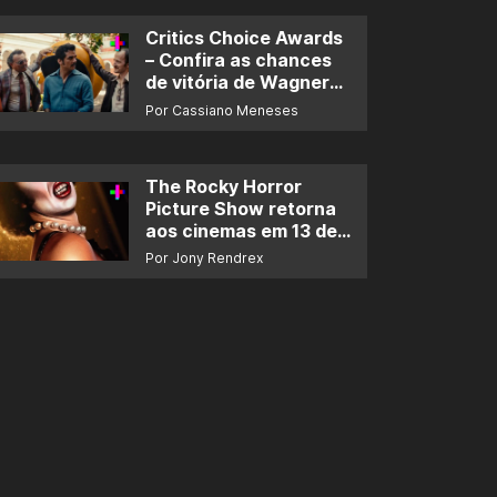
Critics Choice Awards
– Confira as chances
de vitória de Wagner
Moura e de ‘O Agente
Por Cassiano Meneses
Secreto’
The Rocky Horror
Picture Show retorna
aos cinemas em 13 de
novembro
Por Jony Rendrex