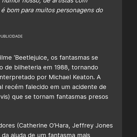
o, humor nosso, de artistas com
sso é bom para muitos personagens do
PUBLICIDADE
ilme ‘Beetlejuice, os fantasmas se
o de bilheteria em 1988, tornando
interpretado por Michael Keaton. A
al recém falecido em um acidente de
avis) que se tornam fantasmas presos
res (Catherine O’Hara, Jeffrey Jones
m da ajuda de um fantasma mais