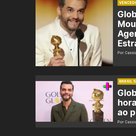
VENCED
Glo
Mour
Agen
Estr
Por Cass
BRASIL 
Glob
hora
ao 
Por Cass