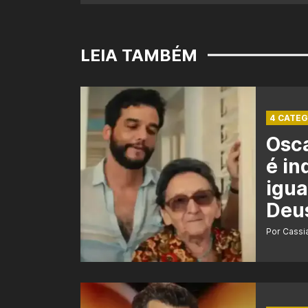
LEIA TAMBÉM
4 CATEG
Osca
é in
igua
Deu
Por Cass