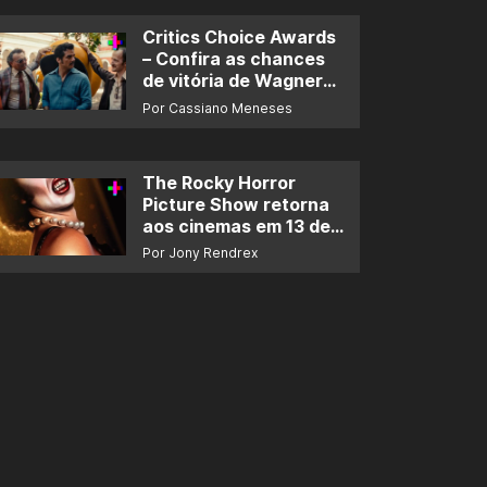
Critics Choice Awards
– Confira as chances
de vitória de Wagner
Moura e de ‘O Agente
Por Cassiano Meneses
Secreto’
The Rocky Horror
Picture Show retorna
aos cinemas em 13 de
novembro
Por Jony Rendrex