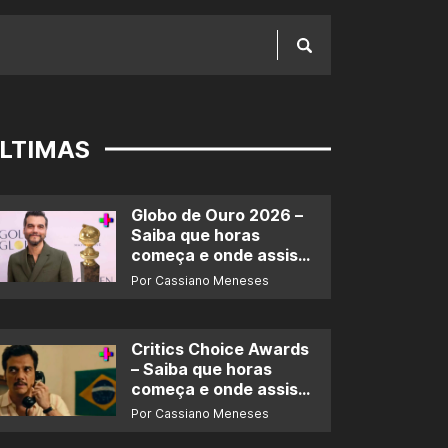
LTIMAS
Globo de Ouro 2026 –
Saiba que horas
começa e onde assistir
ao prêmio
Por Cassiano Meneses
Critics Choice Awards
– Saiba que horas
começa e onde assistir
ao prêmio
Por Cassiano Meneses