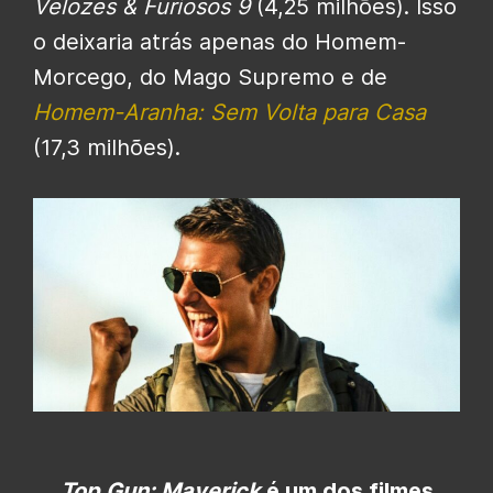
Velozes & Furiosos 9
(4,25 milhões). Isso
o deixaria atrás apenas do Homem-
Morcego, do Mago Supremo e de
Homem-Aranha: Sem Volta para Casa
(17,3 milhões).
Top Gun: Maverick
é um dos filmes