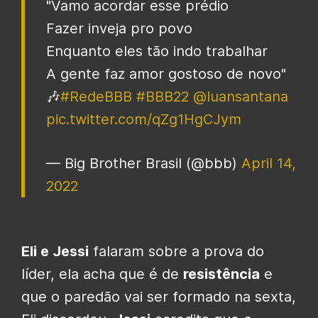
"Vamo acordar esse prédio
Fazer inveja pro povo
Enquanto eles tão indo trabalhar
A gente faz amor gostoso de novo"
🎶
#RedeBBB
#BBB22
@luansantana
pic.twitter.com/qZg1HgCJym
— Big Brother Brasil (@bbb)
April 14,
2022
Eli e Jessi
falaram sobre a prova do
líder, ela acha que é de
resistência
e
que o paredão vai ser formado na sexta,