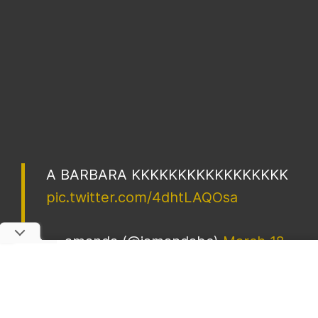
A BARBARA KKKKKKKKKKKKKKKKK
pic.twitter.com/4dhtLAQOsa
— amanda (@iamandabc)
March 18,
2022