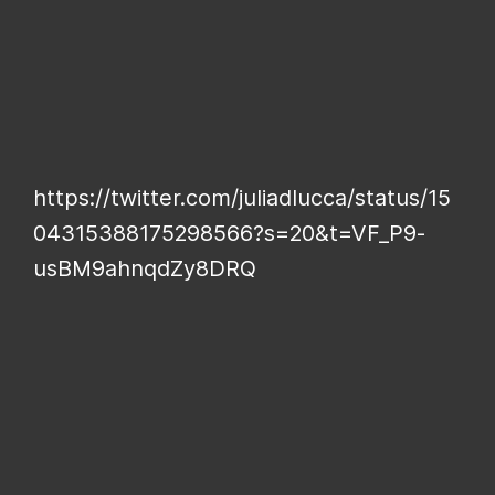
https://twitter.com/juliadIucca/status/15
04315388175298566?s=20&t=VF_P9-
usBM9ahnqdZy8DRQ