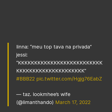
linna: “meu top tava na privada”
jessi:
“KKKKKKKKKKKKKKKKKKKKKKKKKK
KKKKKKKKKKKKKKKKKKKKK”
#BBB22
pic.twitter.com/Hgjg76EabZ
— taz. lookmhee’s wife
(@limanthando)
March 17, 2022