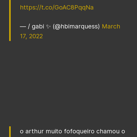
https://t.co/GoAC8PqqNa
— / gabi ✨ (@hbimarquess)
March
17, 2022
o arthur muito fofoqueiro chamou o