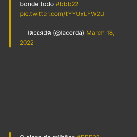
bonde todo
#bbb22
pic.twitter.com/tYYUxLFW2U
— łคcεяdค (@lacerda)
March 18,
2022