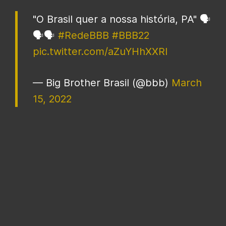
"O Brasil quer a nossa história, PA" 🗣️
🗣️🗣️
#RedeBBB
#BBB22
pic.twitter.com/aZuYHhXXRI
— Big Brother Brasil (@bbb)
March
15, 2022