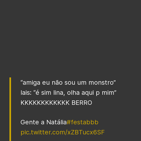
“amiga eu não sou um monstro”
lais: “é sim lina, olha aqui p mim”
KKKKKKKKKKKK BERRO
Gente a Natália
#festabbb
pic.twitter.com/xZBTucx6SF