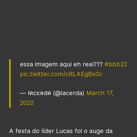
essa imagem aqui eh real???
#bbb22
pic.twitter.com/cRLAEgBx0c
— łคcεяdค (@lacerda)
March 17,
2022
A festa do líder Lucas foi o auge da