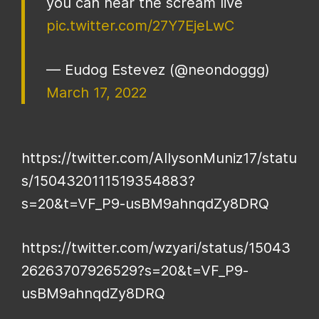
you can hear the scream live
pic.twitter.com/27Y7EjeLwC
— Eudog Estevez (@neondoggg)
March 17, 2022
https://twitter.com/AllysonMuniz17/statu
s/1504320111519354883?
s=20&t=VF_P9-usBM9ahnqdZy8DRQ
https://twitter.com/wzyari/status/15043
26263707926529?s=20&t=VF_P9-
usBM9ahnqdZy8DRQ