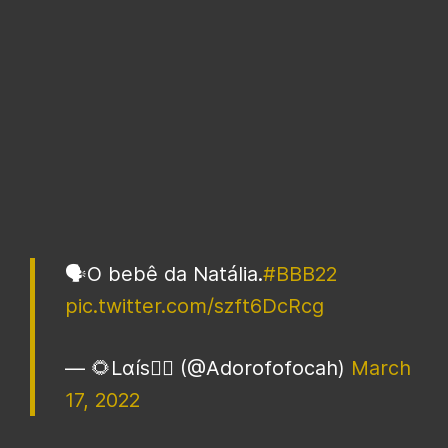
🗣️O bebê da Natália.
#BBB22
pic.twitter.com/szft6DcRcg
— 🌻Lαís❤️‍🔥 (@Adorofofocah)
March
17, 2022