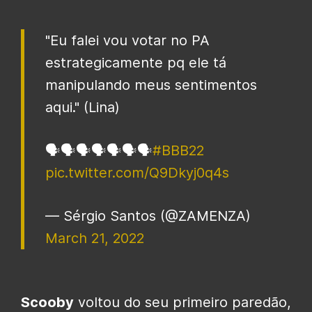
"Eu falei vou votar no PA
estrategicamente pq ele tá
manipulando meus sentimentos
aqui." (Lina)
🗣️🗣️🗣️🗣️🗣️🗣️🗣️
#BBB22
pic.twitter.com/Q9Dkyj0q4s
— Sérgio Santos (@ZAMENZA)
March 21, 2022
Scooby
voltou do seu primeiro paredão,