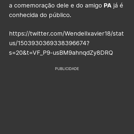
a comemoração dele e do amigo
PA
já é
conhecida do público.
https://twitter.com/Wendellxavier18/stat
us/1503930369338396674?
s=20&t=VF_P9-usBM9ahnqdZy8DRQ
PUBLICIDADE