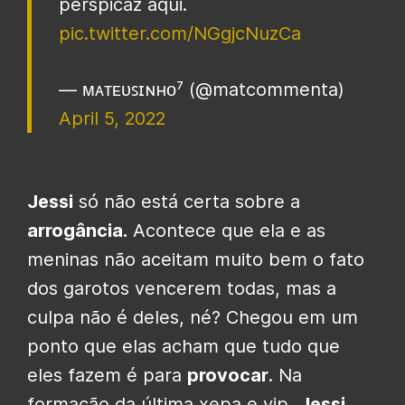
perspicaz aqui.
pic.twitter.com/NGgjcNuzCa
— ᴍᴀᴛᴇᴜꜱɪɴʜᴏ⁷ (@matcommenta)
April 5, 2022
Jessi
só não está certa sobre a
arrogância.
Acontece que ela e as
meninas não aceitam muito bem o fato
dos garotos vencerem todas, mas a
culpa não é deles, né? Chegou em um
ponto que elas acham que tudo que
eles fazem é para
provocar
. Na
formação da última xepa e vip,
Jessi