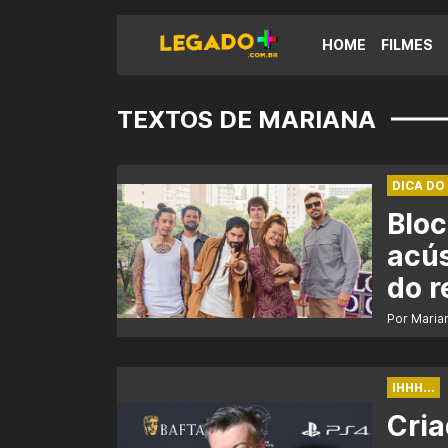
HOME
FILMES
TEXTOS DE MARIANA
DICA DO
Bloc
acús
do r
Por Maria
IHHH...
Cria