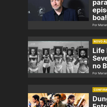
par
epis
boa!
Por Maria
NOVO ÁL
Life
Seve
no B
Por Maria
CONFIRA
Dun
Entr