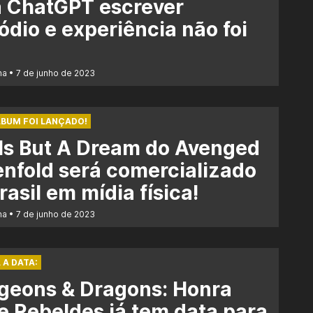
a ChatGPT escrever
ódio e experiência não foi
na
7 de junho de 2023
BUM FOI LANÇADO!
 Is But A Dream do Avenged
nfold será comercializado
rasil em mídia física!
na
7 de junho de 2023
 A DATA:
geons & Dragons: Honra
e Rebeldes já tem data para