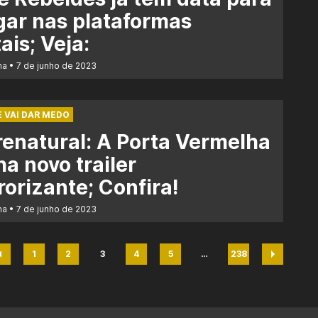
ar nas plataformas
tais; Veja:
na
7 de junho de 2023
E VAI DAR MEDO
enatural: A Porta Vermelha
a novo trailer
rorizante; Confira!
na
7 de junho de 2023
1
2
3
4
5
…
238
Página
Página
Página
Página
Página
Página