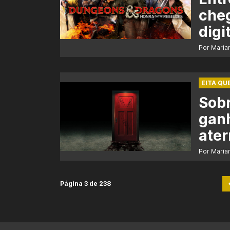
cheg
digi
Por Maria
EITA QU
Sobr
ganh
ater
Por Maria
Página 3 de 238