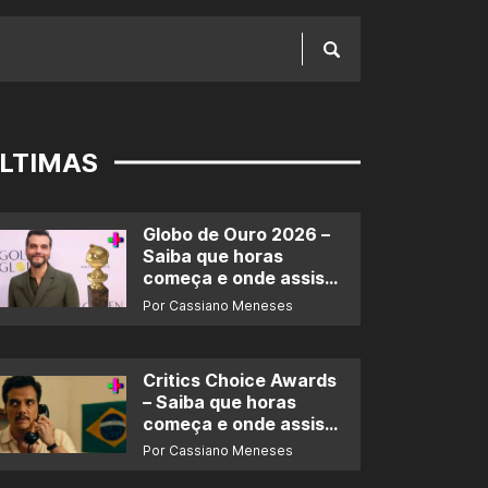
LTIMAS
Globo de Ouro 2026 –
Saiba que horas
começa e onde assistir
ao prêmio
Por Cassiano Meneses
Critics Choice Awards
– Saiba que horas
começa e onde assistir
ao prêmio
Por Cassiano Meneses