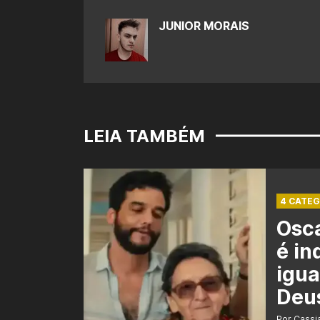
JUNIOR MORAIS
LEIA TAMBÉM
4 CATEG
Osca
é in
igua
Deu
Por Cass