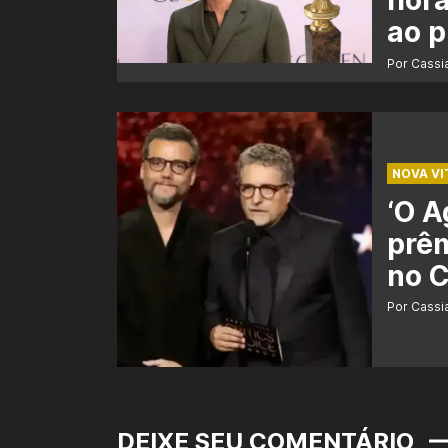
hora
ao 
Por Cass
NOVA VI
‘O A
prêm
no C
Por Cass
DEIXE SEU COMENTÁRIO