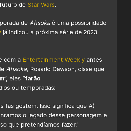
 futuro de
Star Wars
.
mporada de
Ahsoka
é uma possibilidade
y
já indicou a próxima série de 2023
te com a
Entertainment Weekly
antes
 de
Ahsoka
, Rosario Dawson, disse que
m”,
eles
“farão
dios ou temporadas:
 fãs gostem. Isso significa que A)
onramos o legado desse personagem e
isso que pretendíamos fazer.”