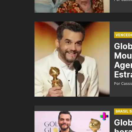
VENCED
Glo
Mour
Agen
Estr
Por Cass
BRASIL 
Glob