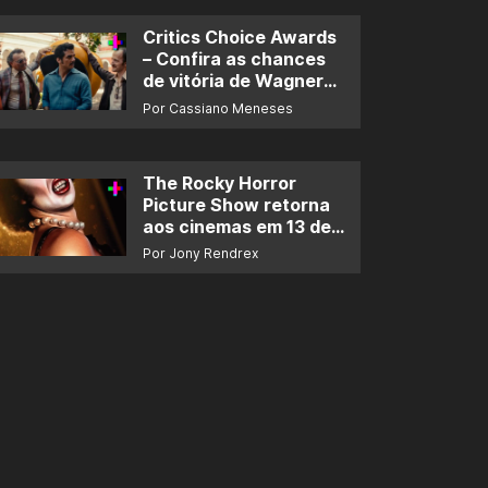
Critics Choice Awards
– Confira as chances
de vitória de Wagner
Moura e de ‘O Agente
Por Cassiano Meneses
Secreto’
The Rocky Horror
Picture Show retorna
aos cinemas em 13 de
novembro
Por Jony Rendrex