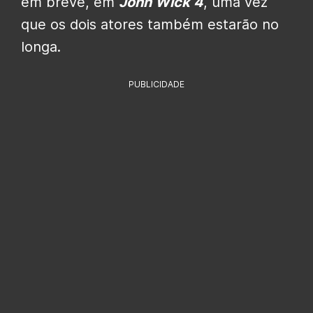
em breve, em
John Wick 4
, uma vez
que os dois atores também estarão no
longa.
PUBLICIDADE