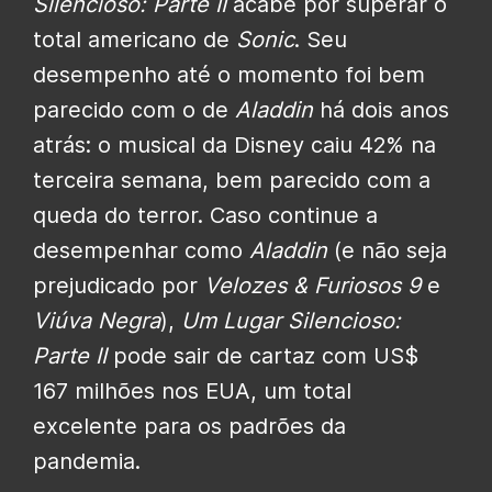
Silencioso: Parte II
acabe por superar o
total americano de
Sonic
. Seu
desempenho até o momento foi bem
parecido com o de
Aladdin
há dois anos
atrás: o musical da Disney caiu 42% na
terceira semana, bem parecido com a
queda do terror. Caso continue a
desempenhar como
Aladdin
(e não seja
prejudicado por
Velozes & Furiosos 9
e
Viúva Negra
),
Um Lugar Silencioso:
Parte II
pode sair de cartaz com US$
167 milhões nos EUA, um total
excelente para os padrões da
pandemia.