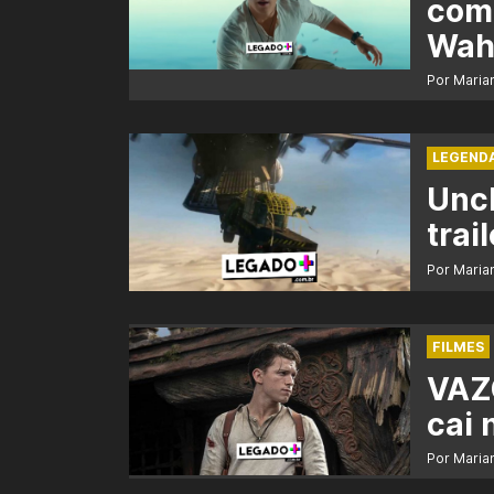
com
Wah
Por Maria
LEGEND
Unch
trail
Por Maria
FILMES
VAZO
cai 
Por Maria