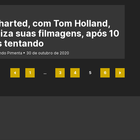
harted, com Tom Holland,
liza suas filmagens, após 10
s tentando
ndo Pimenta
30 de outubro de 2020
1
…
3
4
5
6
Página
Página
Página
Página
Página