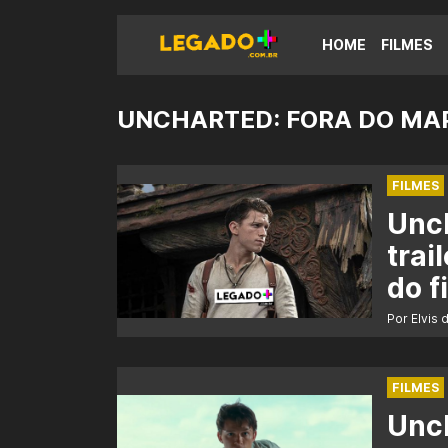
HOME
FILMES
UNCHARTED: FORA DO MA
FILMES
Unch
tra
do f
Por Elvis 
FILMES
Unch