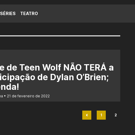
SÉRIES
TEATRO
e de Teen Wolf NÃO TERÁ a
icipação de Dylan O’Brien;
enda!
na
21 de fevereiro de 2022
1
2
Página
Página