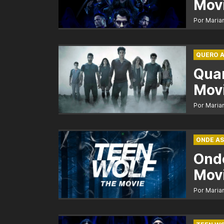
Mov
Por Maria
QUERO A
Quan
Mov
Por Maria
ONDE AS
Onde
Mov
Por Maria